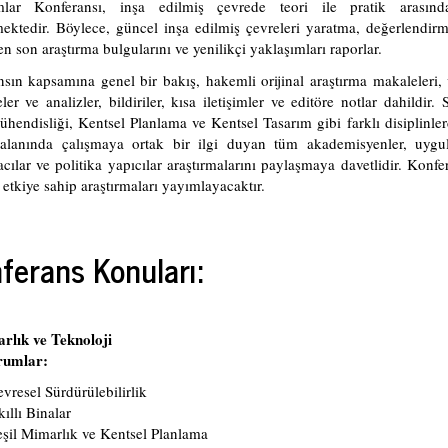
mlar Konferansı, inşa edilmiş çevrede teori ile pratik arası
ektedir. Böylece, güncel inşa edilmiş çevreleri yaratma, değerlendir
en son araştırma bulgularını ve yenilikçi yaklaşımları raporlar.
sın kapsamına genel bir bakış, hakemli orijinal araştırma makaleleri, 
ler ve analizler, bildiriler, kısa iletişimler ve editöre notlar dahildir.
ühendisliği, Kentsel Planlama ve Kentsel Tasarım gibi farklı disiplinle
alanında çalışmaya ortak bir ilgi duyan tüm akademisyenler, uygulay
acılar ve politika yapıcılar araştırmalarını paylaşmaya davetlidir. Kon
e etkiye sahip araştırmaları yayımlayacaktır.
ferans Konuları:
rlık ve Teknoloji
rumlar:
vresel Sürdürülebilirlik
ıllı Binalar
şil Mimarlık ve Kentsel Planlama