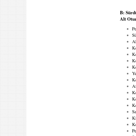
B: Sürdü
Alt Otu
Pe
Sü
Ak
Ke
Ke
Ko
Ke
Ye
Ke
Af
K
Ke
Ke
Sa
Ki
Ke
P