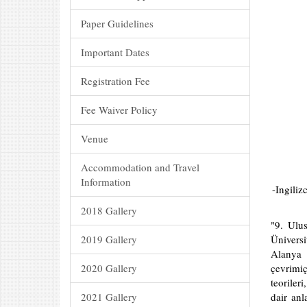
Paper Guidelines
Important Dates
Registration Fee
Fee Waiver Policy
Venue
Accommodation and Travel
Information
-Ingili
2018 Gallery
"9. Ulu
2019 Gallery
Üniversi
Alanya 
2020 Gallery
çevrimi
teoriler
2021 Gallery
dair anl