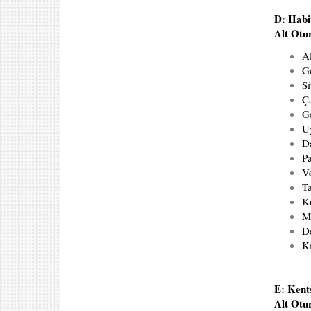
D: Habit
Alt Otu
Al
Ge
Si
Ç
G
Uy
Da
Pa
Ve
Ta
Ko
Mı
D
Kı
E: Kent
Alt Otu