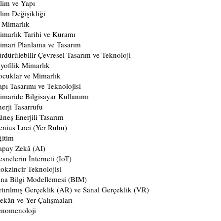
lim ve Yapı
lim Değişikliği
 Mimarlık
marlık Tarihi ve Kuramı
imari Planlama ve Tasarım
rdürülebilir Çevresel Tasarım ve Teknoloji
yofilik Mimarlık
ocuklar ve Mimarlık
pı Tasarımı ve Teknolojisi
maride Bilgisayar Kullanımı
erji Tasarrufu
neş Enerjili Tasarım
enius Loci (Yer Ruhu)
ğitim
apay Zekâ (AI)
snelerin İnterneti (IoT)
okzincir Teknolojisi
na Bilgi Modellemesi (BIM)
tırılmış Gerçeklik (AR) ve Sanal Gerçeklik (VR)
kân ve Yer Çalışmaları
enomenoloji