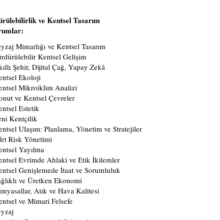
rülebilirlik ve Kentsel Tasarım
rumlar:
yzaj Mimarlığı ve Kentsel Tasarım
rdürülebilir Kentsel Gelişim
ıllı Şehir, Dijital Çağ, Yapay Zekâ
ntsel Ekoloji
ntsel Mikroiklim Analizi
nut ve Kentsel Çevreler
ntsel Estetik
ni Kentçilik
ntsel Ulaşım: Planlama, Yönetim ve Stratejiler
et Risk Yönetimi
entsel Yayılma
ntsel Evrimde Ahlaki ve Etik İkilemler
ntsel Genişlemede İtaat ve Sorumluluk
ğlıklı ve Üretken Ekonomi
myasallar, Atık ve Hava Kalitesi
ntsel ve Mimari Felsefe
eyzaj