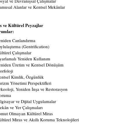
syal ve Davranışsal Çalışmalar
amusal Alanlar ve Kentsel Mekânlar
s ve Kültürel Peyzajlar
rumlar:
eniden Canlandırma
ylulaştırma (Gentrification)
ltürel Çalışmalar
yarlamalı Yeniden Kullanım
eniden Üretim ve Kentsel Dönüşüm
rfoloji
entsel Kimlik, Özgünlük
rizm Yönetimi Perspektifleri
keoloji, Yeniden İnşa ve Restorasyon
oruma
lgisayar ve Dijital Uygulamalar
kân ve Yer Çalışmaları
omut Olmayan Kültürel Miras
ltürel Miras ve Akıllı Koruma Teknolojileri