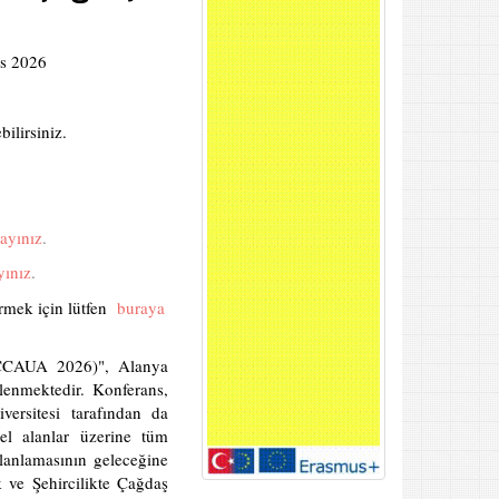
s 2026
ilirsiniz.
layınız
.
yınız
.
örmek için lütfen
buraya
(ICCAUA 2026)", Alanya
nlenmektedir. Konferans,
ersitesi tarafından da
el alanlar üzerine tüm
 planlamasının geleceğine
k ve Şehircilikte Çağdaş