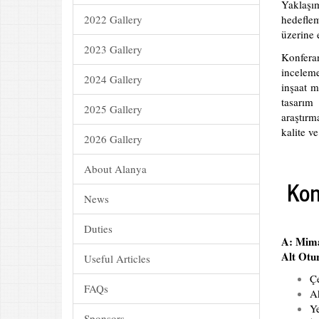
Yaklaşı
2022 Gallery
hedeflem
üzerine 
2023 Gallery
Konferan
inceleme
2024 Gallery
inşaat m
tasarım 
2025 Gallery
araştırm
kalite v
2026 Gallery
About Alanya
Kon
News
Duties
A: Mima
Alt Otu
Useful Articles
Çe
FAQs
Ak
Ye
Sponsors