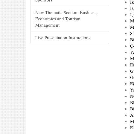
İk
İk
New Thematic Section: Business,
İç
Economics and Tourism
Mi
Management
M
Sü
Live Presentation Instructions
Bi
Ç
Ya
Mi
En
Gü
G
E
Y
Ne
Bl
Bi
Ar
Me
F