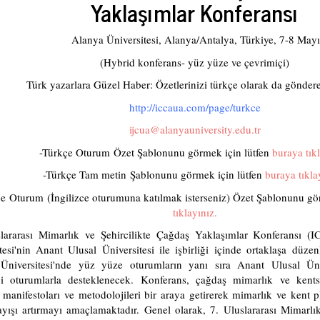
Yaklaşımlar Konferansı
Alanya Üniversitesi, Alanya/Antalya, Türkiye, 7-8 Mayı
(Hybrid konferans- yüz yüze ve çevrimiçi)
Türk yazarlara Güzel Haber: Özetlerinizi türkçe olarak da göndereb
http://iccaua.com/page/turkce
ijcua@alanyauniversity.edu.tr
-Türkçe Oturum Özet Şablonunu görmek için lütfen
buraya tık
-Türkçe Tam metin Şablonunu görmek için lütfen
buraya tıkla
zce Oturum (İngilizce oturumuna katılmak isterseniz) Özet Şablonunu g
tıklayınız
.
slararası Mimarlık ve Şehircilikte Çağdaş Yaklaşımlar Konferansı 
tesi'nin Anant Ulusal Üniversitesi ile işbirliği içinde ortaklaşa düze
Üniversitesi'nde yüz yüze oturumların yanı sıra Anant Ulusal Üniv
çi oturumlarla desteklenecek. Konferans, çağdaş mimarlık ve kents
i, manifestoları ve metodolojileri bir araya getirerek mimarlık ve kent
ayışı artırmayı amaçlamaktadır. Genel olarak, 7. Uluslararası Mimarlı