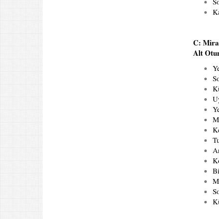
So
K
C: Mira
Alt Otu
Y
So
Kü
U
Y
Mo
K
Tu
Ar
K
Bi
Me
S
Kü